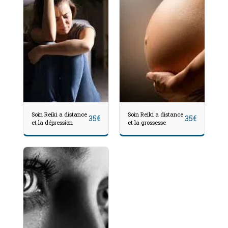
Soin Reiki a distance
Soin Reiki a distance
35
€
35
€
et la dépression
et la grossesse