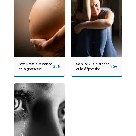
Soin Reiki a distance
Soin Reiki a distance
35
€
35
€
et la grossesse
et la dépression