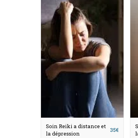
Soin Reiki a distance et
S
35
€
la dépression
l