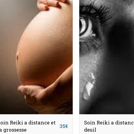
oin Reiki a distance et
Soin Reiki a distanc
35
€
a grossesse
deuil