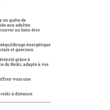
n
ux en quête de
iée aux adultes
trouver un bien-être
 rééquilibrage énergétique
tale et guérison.
érénité grâce à
ce du Reiki, adapté à vos
 offrez-vous une
.
reiki à distance.