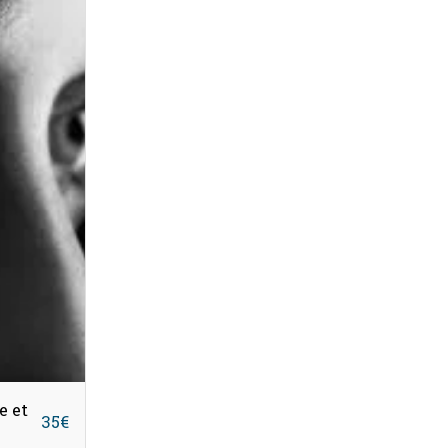
e et
35
€