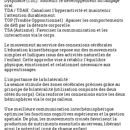
Dysphasie (TDL) : Soutenir le développement du langage
oral.
TDA / TDAH : Canaliser l'hyperactivité et maintenir
l'attention durablement.
TOP (Trouble Oppositionnel) : Apaiser les comportements
de défi par la détente corporelle.
TSA (Autisme) : Favoriser la communication et les
interactions via le corps.
Le mouvement au service des connexions cérébrales
L'éducation kinesthésique repose sur des mouvements
simples et ludiques issus des activités naturelles de
l'enfant. Cette approche vise à rétablir l'équilibre
physique, émotionnel et relationnel nécessaire aux
apprentissages.
L'importance de la bilatéralité :
La séance stimule des zones cérébrales précises grâce au
principe de bilatéralité (utilisation conjointe des deux
côtés du corps). Cela renforce les connexions entre les deux
hémisphères via le corps calleux.
Une meilleure communication interhémisphérique
optimise les fonctions cognitives supérieures et la gestion
spatiale. De plus, les mouvements croisés favorisent la
production de nutriments essentiels au cerveau, libérant
ainsi le potentiel inné de chaque enfant.